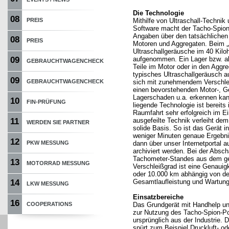
Die Technologie
08
PREIS
Mithilfe von Ultraschall-Technik 
Software macht der Tacho-Spion
Angaben über den tatsächlichen
08
PREIS
Motoren und Aggregaten. Beim 
Ultraschallgeräusche im 40 Kilo
09
aufgenommen. Ein Lager bzw. a
GEBRAUCHTWAGENCHECK
Teile im Motor oder in den Aggr
typisches Ultraschallgeräusch a
09
GEBRAUCHTWAGENCHECK
sich mit zunehmendem Verschle
einen bevorstehenden Motor-, Ge
Lagerschaden u.a. erkennen kan
10
FIN-PRÜFUNG
liegende Technologie ist bereits 
Raumfahrt sehr erfolgreich im E
11
ausgefeilte Technik verleiht de
WERDEN SIE PARTNER
solide Basis. So ist das Gerät i
weniger Minuten genaue Ergebnis
12
PKW MESSUNG
dann über unser Internetportal 
archiviert werden. Bei der Absc
Tachometer-Standes aus dem 
13
MOTORRAD MESSUNG
Verschleißgrad ist eine Genauig
oder 10.000 km abhängig von de
14
Gesamtlaufleistung und Wartung
LKW MESSUNG
Einsatzbereiche
16
COOPERATIONS
Das Grundgerät mit Handhelp u
zur Nutzung des Tacho-Spion-P
ursprünglich aus der Industrie. D
spürt zum Beispiel Druckluft- o