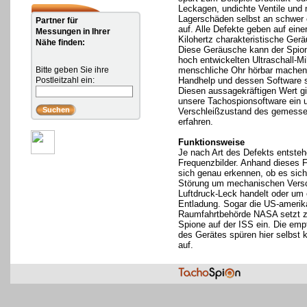
Leckagen, undichte Ventile und
Lagerschäden selbst an schwer e
Partner für
auf. Alle Defekte geben auf ein
Messungen in Ihrer
Kilohertz charakteristische Ger
Nähe finden:
Diese Geräusche kann der Spion 
hoch entwickelten Ultraschall-Mi
Bitte geben Sie ihre
menschliche Ohr hörbar machen
Postleitzahl ein:
Handhelp und dessen Software 
Diesen aussagekräftigen Wert g
unsere Tachospionsoftware ein
Verschleißzustand des gemess
erfahren.
Funktionsweise
Je nach Art des Defekts entsteh
Frequenzbilder. Anhand dieses F
sich genau erkennen, ob es sich
Störung um mechanischen Versch
Luftdruck-Leck handelt oder um 
Entladung. Sogar die US-amerik
Raumfahrtbehörde NASA setzt zw
Spione auf der ISS ein. Die emp
des Gerätes spüren hier selbst 
auf.