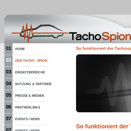
01
So funktioniert der Tachos
HOME
02
DER TACHO - SPION
03
EINSATZBEREICHE
04
NUTZUNG & VERTRIEB
05
PRESSE & MEDIEN
06
PARTNERLINKS
07
EVENTS / NEWS
So funktioniert der
07
EVENTS / NEWS