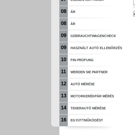
08
ÁR
08
ÁR
09
GEBRAUCHTWAGENCHECK
09
HASZNÁLT AUTÓ ELLENŐRZÉS
10
FIN-PRÜFUNG
11
WERDEN SIE PARTNER
12
AUTÓ MÉRÉSE
13
MOTORKERÉKPÁR MÉRÉS
14
TEHERAUTÓ MÉRÉSE
16
EGYÜTTMŰKÖDÉST