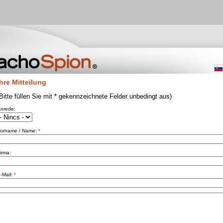
Ihre Mitteilung
Bitte füllen Sie mit * gekennzeichnete Felder unbedingt aus)
nrede:
orname / Name:
*
irma:
-Mail:
*