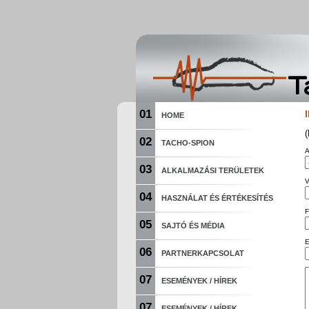
01
HOME
(
02
TACHO-SPION
A
03
ALKALMAZÁSI TERÜLETEK
V
04
HASZNÁLAT ÉS ÉRTÉKESÍTÉS
F
05
SAJTÓ ÉS MÉDIA
E
06
PARTNERKAPCSOLAT
07
ESEMÉNYEK / HÍREK
07
ESEMÉNYEK / HÍREK