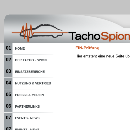
01
FIN-Prüfung
HOME
Hier entsteht eine neue Seite üb
02
DER TACHO - SPION
03
EINSATZBEREICHE
04
NUTZUNG & VERTRIEB
05
PRESSE & MEDIEN
06
PARTNERLINKS
07
EVENTS / NEWS
07
EVENTS / NEWS