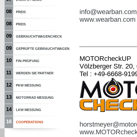
info@wearban.com
08
PREIS
www.wearban.com
08
PREIS
09
GEBRAUCHTWAGENCHECK
09
GEPRÜFTE GEBRAUCHTWAGEN
MOTORcheckUP
10
FIN-PRÜFUNG
Völzberger Str. 20,
11
Tel : +49-6668-919
WERDEN SIE PARTNER
12
PKW MESSUNG
13
MOTORRAD MESSUNG
14
LKW MESSUNG
16
COOPERATIONS
horstmeyer@motor
www.MOTORcheck