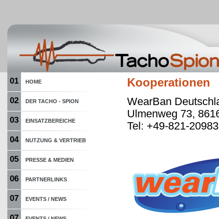
01
Kooperationen
HOME
WearBan Deutschl
02
DER TACHO - SPION
Ulmenweg 73, 861
03
EINSATZBEREICHE
Tel: +49-821-2098
04
NUTZUNG & VERTRIEB
05
PRESSE & MEDIEN
06
PARTNERLINKS
07
EVENTS / NEWS
07
EVENTS / NEWS