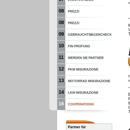
08
PREZZI
08
PREZZI
V
09
GEBRAUCHTWAGENCHECK
10
FIN-PRÜFUNG
11
WERDEN SIE PARTNER
12
PKW MISURAZIONE
13
MOTORRAD MISURAZIONE
14
LKW MISURAZIONE
16
COOPERATIONS
Partner für