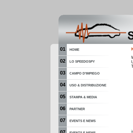
01
HOME
02
LO SPEEDOSPY
03
CAMPO D’IMPIEGO
04
USO & DISTRIBUZIONE
05
STAMPA & MEDIA
06
PARTNER
07
EVENTS E NEWS
07
EVENTS E NEWS