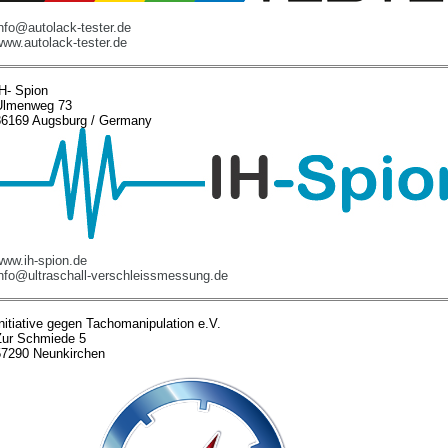
nfo@autolack-tester.de
www.autolack-tester.de
IH- Spion
Ulmenweg 73
86169 Augsburg / Germany
www.ih-spion.de
info@ultraschall-verschleissmessung.de
nitiative gegen Tachomanipulation e.V.
Zur Schmiede 5
57290 Neunkirchen