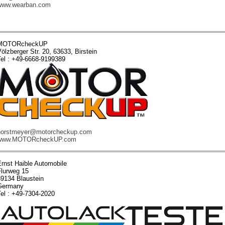
www.wearban.com
MOTORcheckUP
ölzberger Str. 20, 63633, Birstein
Tel : +49-6668-9199389
horstmeyer@motorcheckup.com
www.MOTORcheckUP.com
Ernst Haible Automobile
Flurweg 15
89134 Blaustein
Germany
Tel : +49-7304-2020