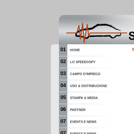
01
HOME
02
LO SPEEDOSPY
03
CAMPO D’IMPIEGO
04
USO & DISTRIBUZIONE
05
STAMPA & MEDIA
06
PARTNER
07
EVENTS E NEWS
07
EVENTS E NEWS