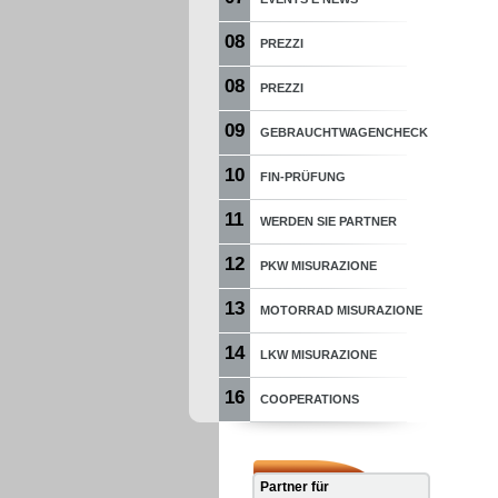
08
PREZZI
08
PREZZI
09
GEBRAUCHTWAGENCHECK
10
FIN-PRÜFUNG
11
WERDEN SIE PARTNER
12
PKW MISURAZIONE
13
MOTORRAD MISURAZIONE
14
LKW MISURAZIONE
16
COOPERATIONS
Partner für