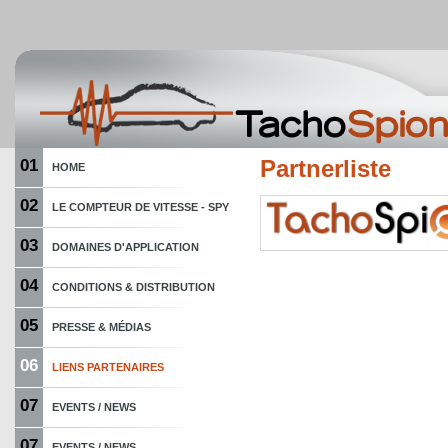
01
Partnerliste
HOME
02
LE COMPTEUR DE VITESSE - SPY
03
DOMAINES D'APPLICATION
04
CONDITIONS & DISTRIBUTION
05
PRESSE & MÉDIAS
06
LIENS PARTENAIRES
07
EVENTS / NEWS
07
EVENTS / NEWS