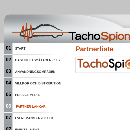
01
Partnerliste
START
02
HASTIGHETSMÄTAREN - SPY
03
ANVÄNDNINGSOMRÅDEN
04
VILLKOR OCH DISTRIBUTION
05
PRESS & MEDIA
06
PARTNER LÄNKAR
07
EVENEMANG / NYHETER
07
EVENTS / NEWS