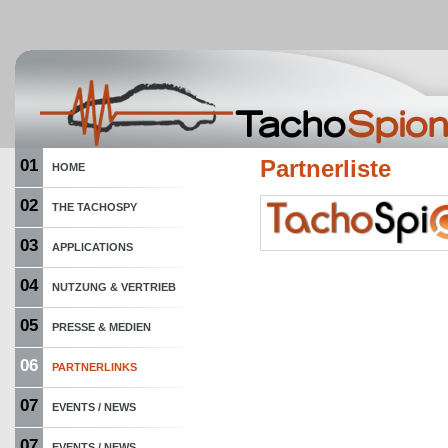
01
Partnerliste
HOME
02
THE TACHOSPY
03
APPLICATIONS
04
NUTZUNG & VERTRIEB
05
PRESSE & MEDIEN
06
PARTNERLINKS
07
EVENTS / NEWS
07
EVENTS / NEWS